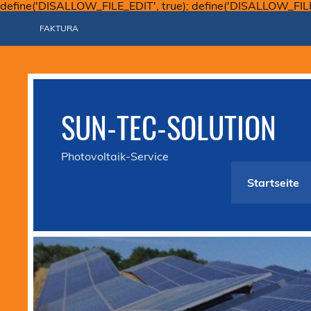
define('DISALLOW_FILE_EDIT', true); define('DISALLOW_FIL
FAKTURA
SUN-TEC-SOLUTION
Photovoltaik-Service
Startseite