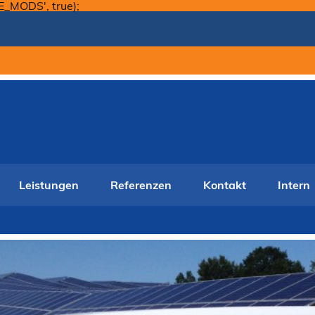
Skip
E_MODS', true);
to
content
Leistungen
Referenzen
Kontakt
Intern