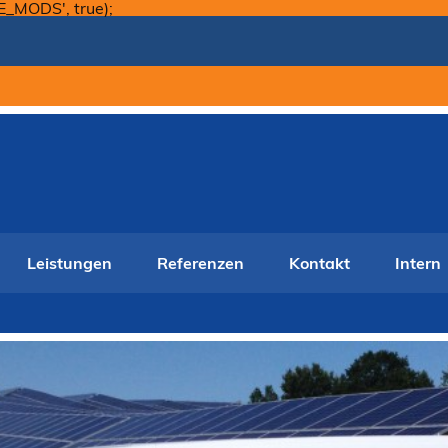
Skip
E_MODS', true);
to
content
Leistungen
Referenzen
Kontakt
Intern