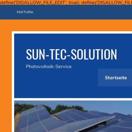
define('DISALLOW_FILE_EDIT', true); define('DISALLOW_FIL
FAKTURA
SUN-TEC-SOLUTION
Photovoltaik-Service
Startseite