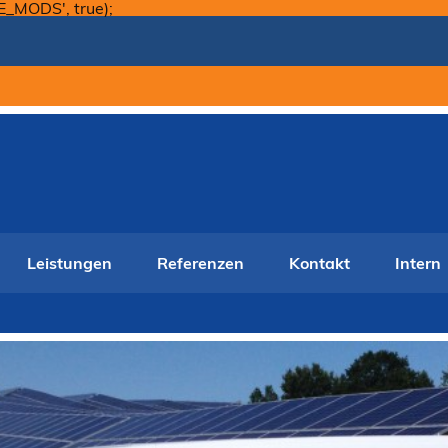
Skip
E_MODS', true);
to
content
Leistungen
Referenzen
Kontakt
Intern