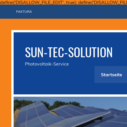
define('DISALLOW_FILE_EDIT', true); define('DISALLOW_FIL
FAKTURA
SUN-TEC-SOLUTION
Photovoltaik-Service
Startseite