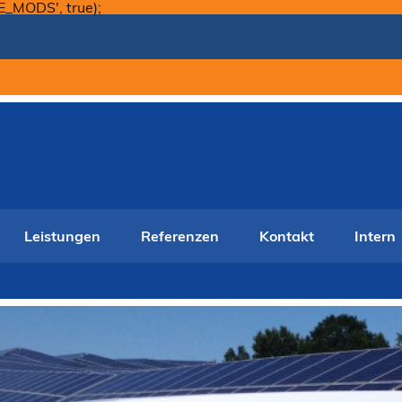
Skip
E_MODS', true);
to
content
Leistungen
Referenzen
Kontakt
Intern