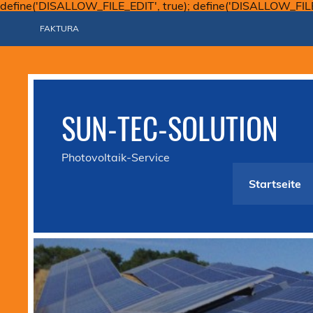
define('DISALLOW_FILE_EDIT', true); define('DISALLOW_FIL
FAKTURA
SUN-TEC-SOLUTION
Photovoltaik-Service
Startseite