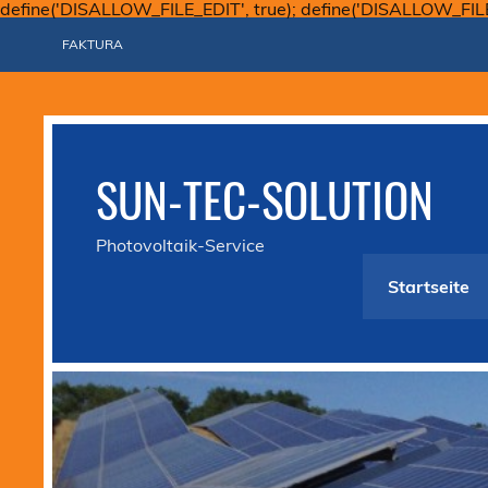
define('DISALLOW_FILE_EDIT', true); define('DISALLOW_FIL
FAKTURA
SUN-TEC-SOLUTION
Photovoltaik-Service
Startseite