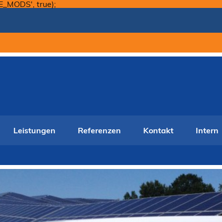
Skip
E_MODS', true);
to
content
Leistungen
Referenzen
Kontakt
Intern