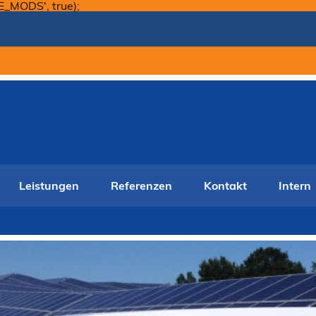
Skip
E_MODS', true);
to
content
Leistungen
Referenzen
Kontakt
Intern