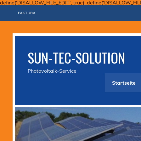
define('DISALLOW_FILE_EDIT', true); define('DISALLOW_FIL
FAKTURA
SUN-TEC-SOLUTION
Photovoltaik-Service
Startseite