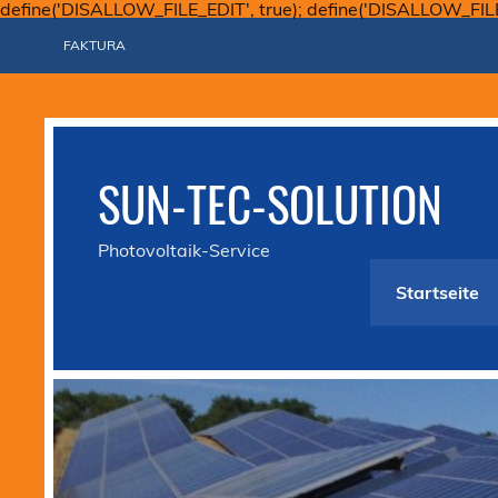
define('DISALLOW_FILE_EDIT', true); define('DISALLOW_FIL
FAKTURA
SUN-TEC-SOLUTION
Photovoltaik-Service
Startseite