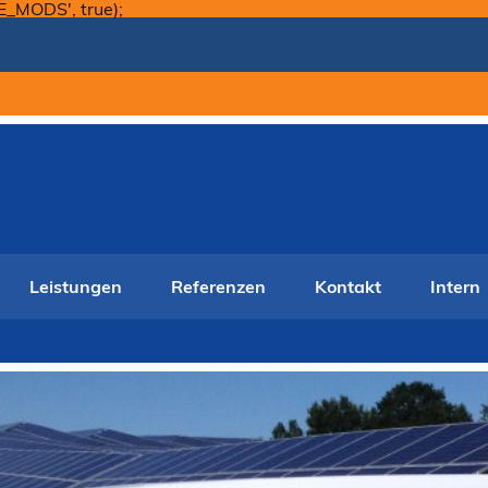
Skip
E_MODS', true);
to
content
Leistungen
Referenzen
Kontakt
Intern