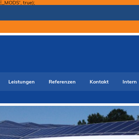
Skip
E_MODS', true);
to
content
Leistungen
Referenzen
Kontakt
Intern