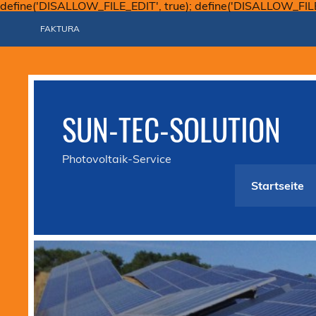
define('DISALLOW_FILE_EDIT', true); define('DISALLOW_FIL
FAKTURA
SUN-TEC-SOLUTION
Photovoltaik-Service
Startseite