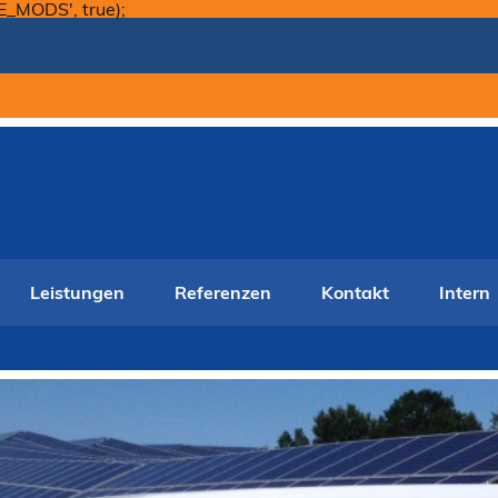
Skip
E_MODS', true);
to
content
Leistungen
Referenzen
Kontakt
Intern