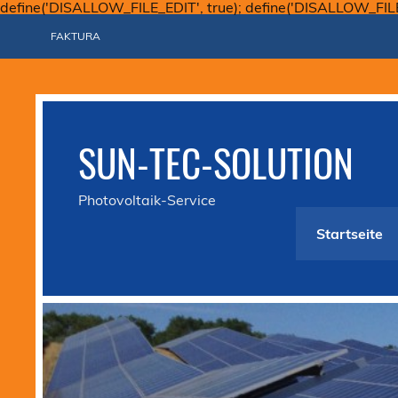
define('DISALLOW_FILE_EDIT', true); define('DISALLOW_FIL
FAKTURA
SUN-TEC-SOLUTION
Photovoltaik-Service
Startseite