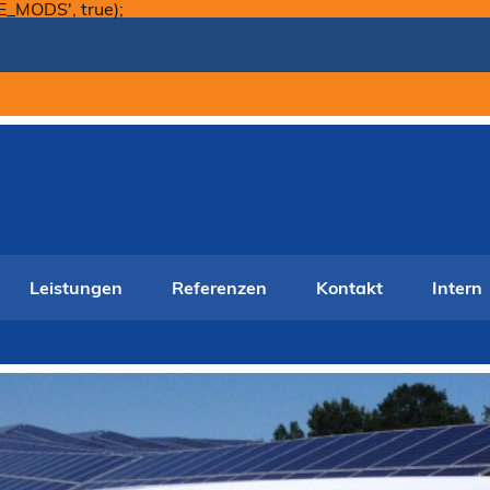
Skip
E_MODS', true);
to
content
Leistungen
Referenzen
Kontakt
Intern