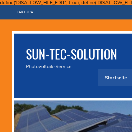
define('DISALLOW_FILE_EDIT', true); define('DISALLOW_FIL
FAKTURA
SUN-TEC-SOLUTION
Photovoltaik-Service
Startseite