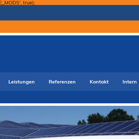
Skip
E_MODS', true);
to
content
Leistungen
Referenzen
Kontakt
Intern