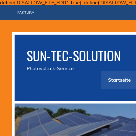
define('DISALLOW_FILE_EDIT', true); define('DISALLOW_FIL
FAKTURA
SUN-TEC-SOLUTION
Photovoltaik-Service
Startseite