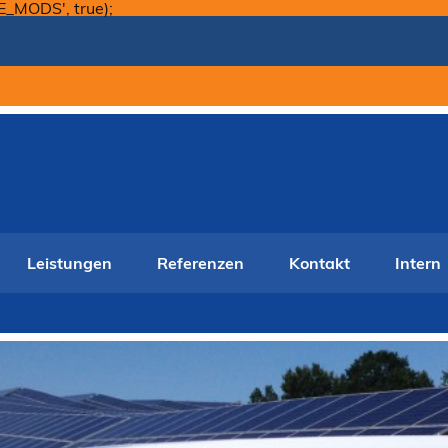
Skip
E_MODS', true);
to
content
Leistungen
Referenzen
Kontakt
Intern