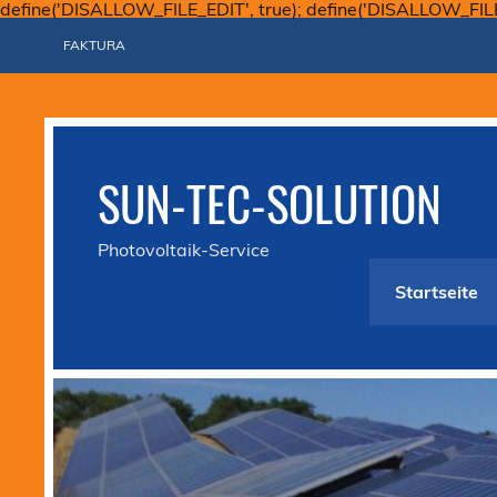
define('DISALLOW_FILE_EDIT', true); define('DISALLOW_FIL
FAKTURA
SUN-TEC-SOLUTION
Photovoltaik-Service
Startseite