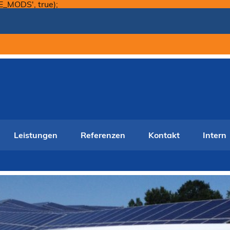
Skip
E_MODS', true);
to
content
Leistungen
Referenzen
Kontakt
Intern