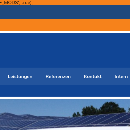
Skip
E_MODS', true);
to
content
Leistungen
Referenzen
Kontakt
Intern