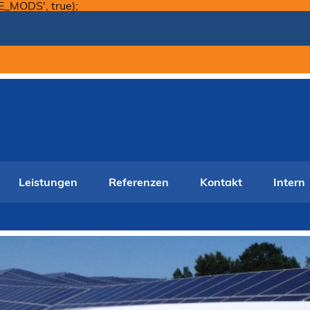
Skip
E_MODS', true);
to
content
Leistungen
Referenzen
Kontakt
Intern