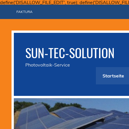
define('DISALLOW_FILE_EDIT', true); define('DISALLOW_FIL
FAKTURA
SUN-TEC-SOLUTION
Photovoltaik-Service
Startseite