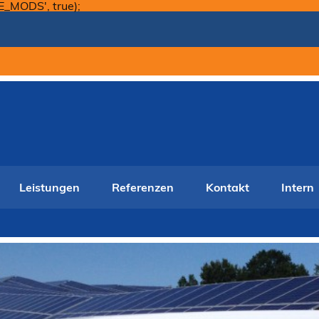
Skip
E_MODS', true);
to
content
Leistungen
Referenzen
Kontakt
Intern