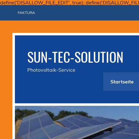
define('DISALLOW_FILE_EDIT', true); define('DISALLOW_FIL
FAKTURA
SUN-TEC-SOLUTION
Photovoltaik-Service
Startseite