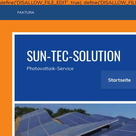
define('DISALLOW_FILE_EDIT', true); define('DISALLOW_FIL
FAKTURA
SUN-TEC-SOLUTION
Photovoltaik-Service
Startseite