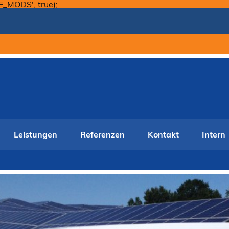
Skip
E_MODS', true);
to
content
Leistungen
Referenzen
Kontakt
Intern