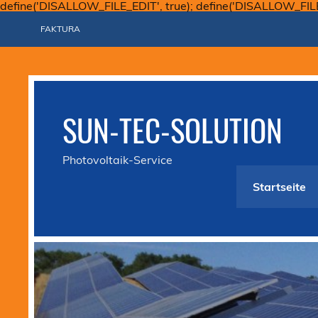
define('DISALLOW_FILE_EDIT', true); define('DISALLOW_FIL
FAKTURA
SUN-TEC-SOLUTION
Photovoltaik-Service
Startseite