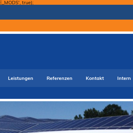
Skip
E_MODS', true);
to
content
Leistungen
Referenzen
Kontakt
Intern