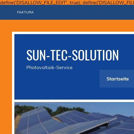
define('DISALLOW_FILE_EDIT', true); define('DISALLOW_FIL
FAKTURA
SUN-TEC-SOLUTION
Photovoltaik-Service
Startseite