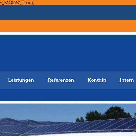
Skip
E_MODS', true);
to
content
Leistungen
Referenzen
Kontakt
Intern