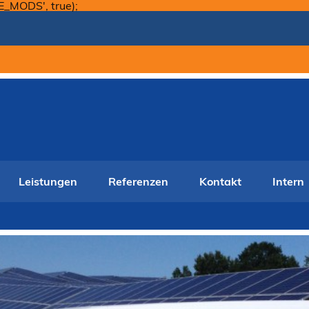
Skip
E_MODS', true);
to
content
Leistungen
Referenzen
Kontakt
Intern