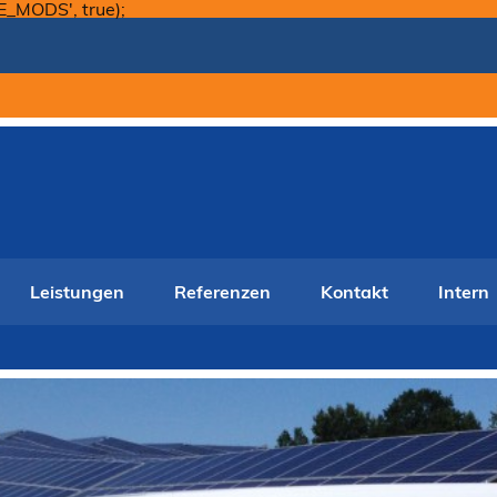
Skip
E_MODS', true);
to
content
Leistungen
Referenzen
Kontakt
Intern