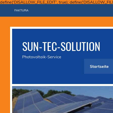
define('DISALLOW_FILE_EDIT', true); define('DISALLOW_FIL
FAKTURA
SUN-TEC-SOLUTION
Photovoltaik-Service
Startseite