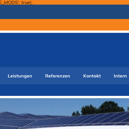
Skip
E_MODS', true);
to
content
Leistungen
Referenzen
Kontakt
Intern