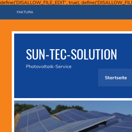
define('DISALLOW_FILE_EDIT', true); define('DISALLOW_FIL
FAKTURA
SUN-TEC-SOLUTION
Photovoltaik-Service
Startseite