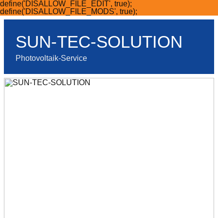
define('DISALLOW_FILE_EDIT', true);
Skip
define('DISALLOW_FILE_MODS', true);
to
content
SUN-TEC-SOLUTION
Photovoltaik-Service